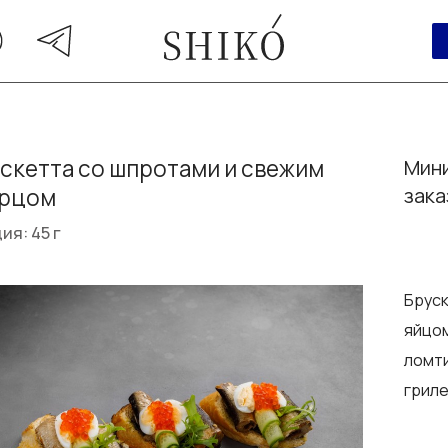
скетта со шпротами и свежим
Мини
урцом
зака
ия: 45 г
Бруск
яйцом
ломти
грил