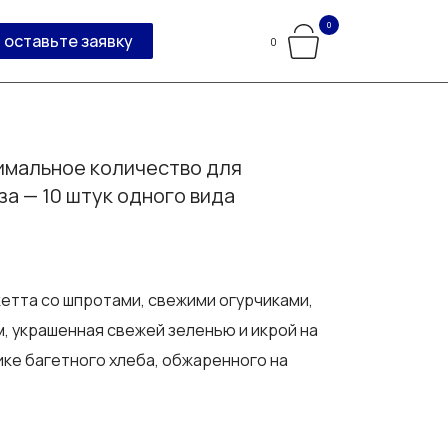
0
оставьте заявку
0
мальное количество для
за — 10 штук одного вида
етта со шпротами
, свежими огурчиками,
, украшенная свежей зеленью и икрой на
ке багетного хлеба, обжаренного на
е