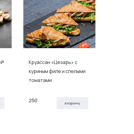
 №
Круассан «Цезарь» с
Ассорти 
куриным филе и спелыми
6 (24 шт.,
томатами
250
4 690
в корзину