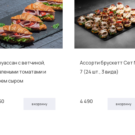
руассан с ветчиной,
Ассорти брускетт Сет
ялеными томатами и
7 (24 шт., 3 вида)
рем сыром
50
4 490
в корзину
в корзину