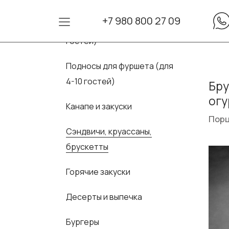
+7 980 800 27 09
Сеты для фуршета (для 10-30
гостей)
Подносы для фуршета (для
4-10 гостей)
Бру
ог
Канапе и закуски
Порц
Сэндвичи, круассаны,
брускетты
Горячие закуски
Десерты и выпечка
Бургеры