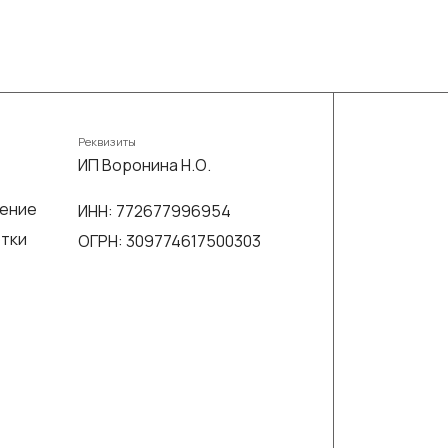
Реквизиты
ИП Воронина Н.О.
шение
ИНН: 772677996954
отки
ОГРН: 309774617500303