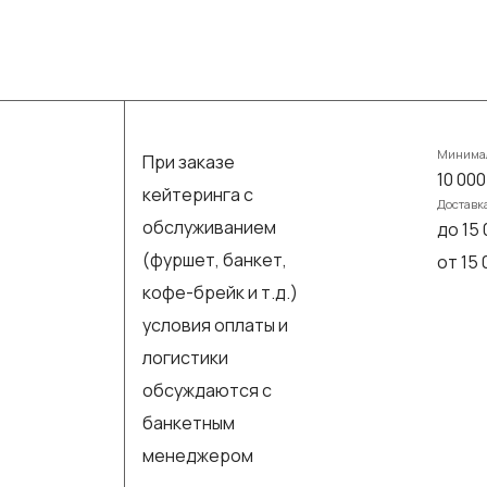
Минимал
При заказе
10 000
кейтеринга с
Доставк
обслуживанием
до 15 
(фуршет, банкет,
от 15
кофе-брейк и т.д.)
условия оплаты и
логистики
обсуждаются с
банкетным
менеджером