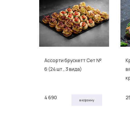
рь» с
Ассорти брускетт Сет №
К
 спелыми
6 (24 шт., 3 вида)
в
к
4 690
2
 корзину
в корзину