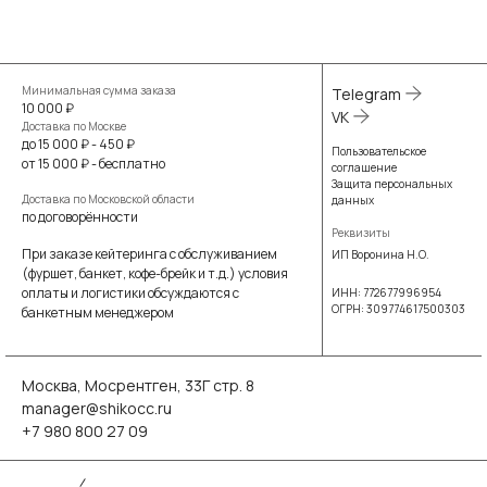
Минимальная сумма заказа
Telegram
10 000 ₽
VK
Доставка по Москве
до 15 000 ₽ - 450 ₽
Пользовательское
от 15 000 ₽ - бесплатно
соглашение
Защита персональных
Доставка по Московской области
данных
по договорённости
Реквизиты
При заказе кейтеринга с обслуживанием
ИП Воронина Н.О.
(фуршет, банкет, кофе-брейк и т.д.) условия
оплаты и логистики обсуждаются с
ИНН: 772677996954
ОГРН: 309774617500303
банкетным менеджером
Москва, Мосрентген, 33Г стр. 8
manager@shikocc.ru
+7 980 800 27 09