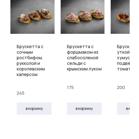
Брускетта с
Брускетта с
Брускетта
сочным
форшмаком из
уткой су-
ростбифом,
слабосоленой
хумусом 
рукколой и
сельди с
подвялен
королевским
крымским луком
томатам
каперсом
175
200
245
в корзину
в корзину
в корз