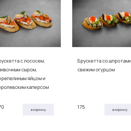
рускетта с лососем,
Брускетта со шпротами
ливочным сыром,
свежим огурцом
ерепелиным яйцом и
оролевским каперсом
70
175
в корзину
в корзину