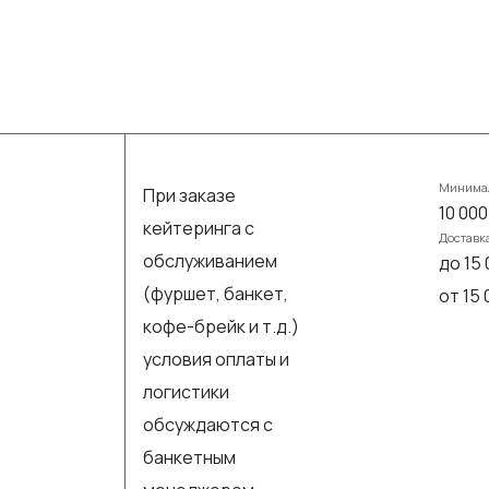
Минимал
При заказе
10 000
кейтеринга с
Доставк
обслуживанием
до 15 
(фуршет, банкет,
от 15
кофе-брейк и т.д.)
условия оплаты и
логистики
обсуждаются с
банкетным