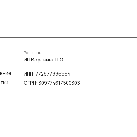
Реквизиты
ИП Воронина Н.О.
шение
ИНН: 772677996954
отки
ОГРН: 309774617500303