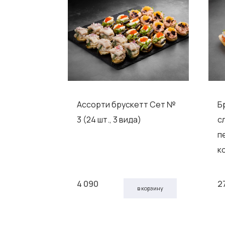
арь»
Ассорти брускетт Сет №
Б
3 (24 шт., 3 вида)
с
п
к
4 090
2
 корзину
в корзину