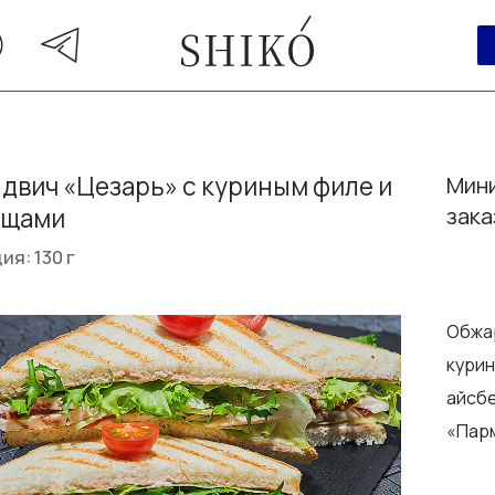
двич «Цезарь» с куриным филе и
Мини
ощами
зака
ия: 130 г
Обжа
курин
айсбе
«Пар