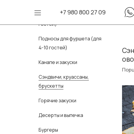
+7 980 800 27 09
Сеты для фуршета (для 10-30
гостей)
Подносы для фуршета (для
4-10 гостей)
Сэн
ов
Канапе и закуски
Порц
Сэндвичи, круассаны,
брускетты
Горячие закуски
Десерты и выпечка
Бургеры