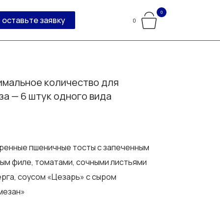
0
оставьте заявку
0
мальное количество для
за — 6 штук одного вида
ренные пшеничные тосты с запеченным
ым филе, томатами, сочными листьями
рга, соусом «Цезарь» с сыром
мезан»