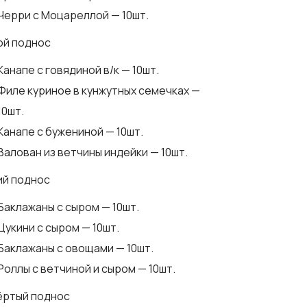
Черри с Моцареллой — 10шт.
ой поднос
Канапе с говядиной в/к — 10шт.
Филе куриное в кунжутных семечках —
10шт.
Канапе с бужениной — 10шт.
Валован из ветчины индейки — 10шт.
ий поднос
Баклажаны с сыром — 10шт.
Цукини с сыром — 10шт.
Баклажаны с овощами — 10шт.
Роллы с ветчиной и сыром — 10шт.
ёртый поднос