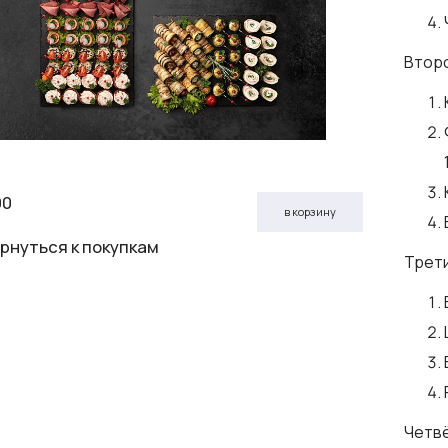
Втор
90
в корзину
рнуться к покупкам
Трет
Четв