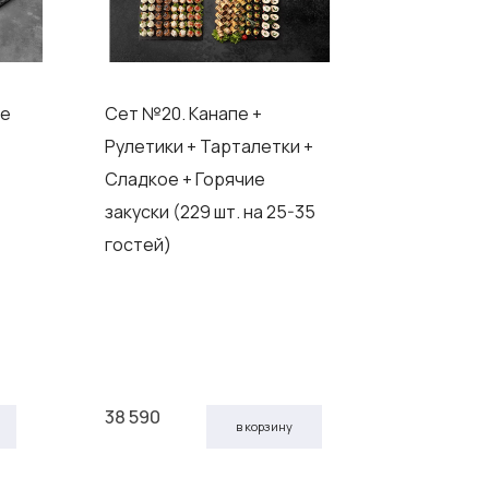
пе
Сет №20. Канапе +
Сет №13 
Рулетики + Тарталетки +
и холодн
Сладкое + Горячие
мяса и м
закуски (229 шт. на 25-35
салаты и
гостей)
горячие 
(164 шт. 
гостей)
38 590
33 890
в корзину