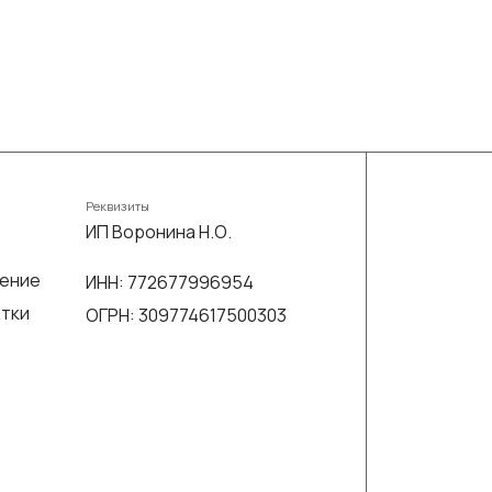
Реквизиты
ИП Воронина Н.О.
шение
ИНН: 772677996954
отки
ОГРН: 309774617500303