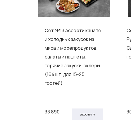
е +
Сет №13 Ассорти канапе
С
алетки +
и холодных закусок из
Р
чие
мяса и морепродуктов,
С
 на 25-35
салаты и паштеты,
г
горячие закуски, эклеры
(164 шт. для 15-25
гостей)
33 890
3
 корзину
в корзину