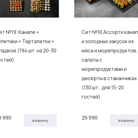
ет №19. Канапе +
Сет №10 Ассорти кана
улетики + Тарталетки +
и холодных закусок из
ладкое (194 шт. на 20-30
мяса и морепродуктов,
остей)
салаты с
морепродуктами и
десерты в стаканчиках
(130 шт., для 15-20
гостей)
0 990
25 990
в корзину
в корзину