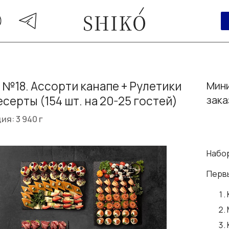
 №18. Ассорти канапе + Рулетики
Мини
есерты (154 шт. на 20-25 гостей)
зака
ия: 3 940 г
Набор
Перв