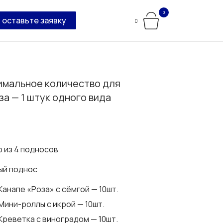
0
оставьте заявку
0
мальное количество для
за — 1 штук одного вида
 из 4 подносов
ый поднос
Канапе «Роза» с сёмгой — 10шт.
Мини-роллы с икрой — 10шт.
Креветка с виноградом — 10шт.