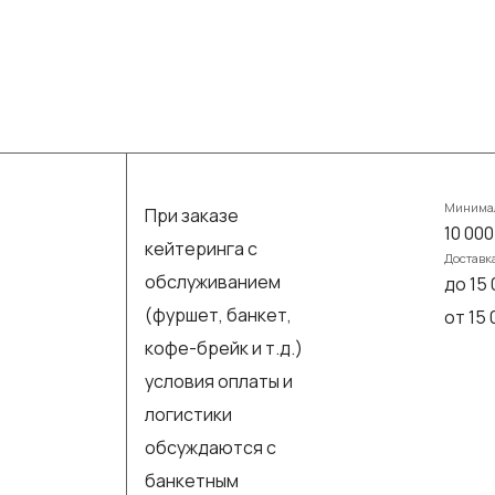
Минимал
При заказе
10 000
кейтеринга с
Доставк
обслуживанием
до 15 
(фуршет, банкет,
от 15
кофе-брейк и т.д.)
условия оплаты и
логистики
обсуждаются с
банкетным