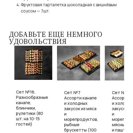
Фруктовая тарталетка шоколадная с вишнёвым
соусом — 7шт.
ДОБАВЬТЕ ЕЩЕ НЕМНОГО
УДОВОЛЬСТВИЯ
Сет №16.
Сет №7
Сет №11
Разнообразные
е
Ассорти канапе
Ассорти к
канапе,
и холодных
и холодн
блинчики,
а
закусок из мяса
закусок и
рулетики (80
и
и
шт. на 10-15
,
морепродуктов,
морепрод
гостей)
рыбные
мясные с
брускетты (100
и паштеты