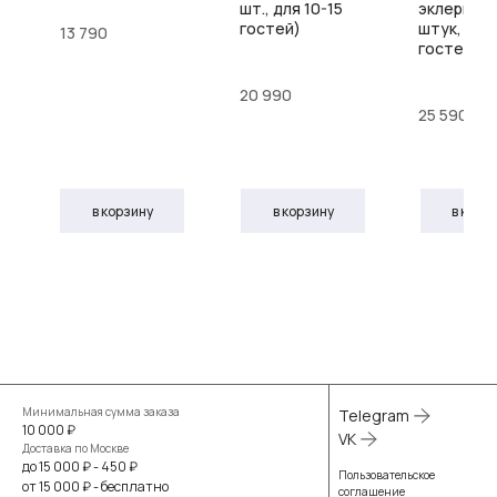
шт., для 10-15
эклеры (1
гостей)
штук, для
13 790
гостей)
20 990
25 590
в корзину
в корзину
в корз
Минимальная сумма заказа
Telegram
10 000 ₽
VK
Доставка по Москве
до 15 000 ₽ - 450 ₽
Пользовательское
от 15 000 ₽ - бесплатно
соглашение