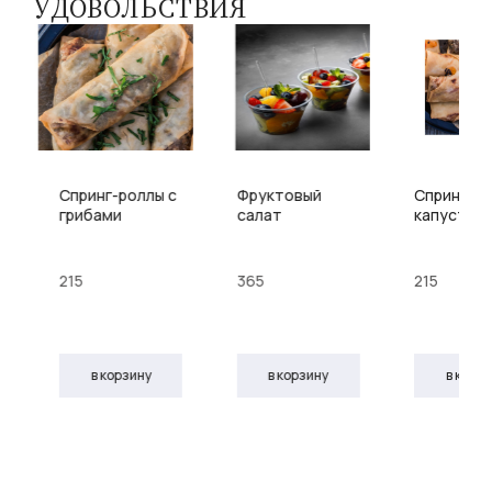
УДОВОЛЬСТВИЯ
Спринг-роллы с
Фруктовый
Спринг-ро
грибами
салат
капустой
215
365
215
в корзину
в корзину
в корз