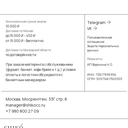
Минимальная сумма заказа
Telegram
10 000 ₽
VK
Доставка по Москве
до 15 000 ₽ - 450 ₽
Пользовательское
от 15 000 ₽ - бесплатно
соглашение
Защита персональных
Доставка по Московской области
данных
по договорённости
Реквизиты
При заказе кейтеринга с обслуживанием
ИП Воронина Н.О.
(фуршет, банкет, кофе-брейк и т.д.) условия
оплаты и логистики обсуждаются с
ИНН: 772677996954
ОГРН: 309774617500303
банкетным менеджером
Москва, Мосрентген, 33Г стр. 8
manager@shikocc.ru
+7 980 800 27 09