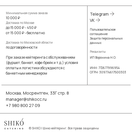
Минимальная сумма заказа
Telegram
10 000 ₽
VK
Доставка по Москве
до 15 000 ₽ - 450 ₽
Пользовательское
от 15 000 ₽ - бесплатно
соглашение
Защита персональных
Доставка по Московской области
данных
по договорённости
Реквизиты
При заказе кейтеринга с обслуживанием
ИП Воронина Н.О.
(фуршет, банкет, кофе-брейк и т.д.) условия
оплаты и логистики обсуждаются с
ИНН: 772677996954
ОГРН: 309774617500303
банкетным менеджером
Москва, Мосрентген, 33Г стр. 8
manager@shikocc.ru
+7 980 800 27 09
©
SHIKO | Шико кейтеринг. Все права защищены