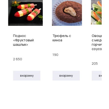
Поднос
Трюфель с
Овощи кр
«Фруктовый
киноа
с медово
шашлык»
горчичны
соусом
190
2 650
205
в корзину
в корзину
в корз