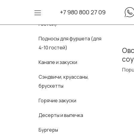
+7 980 800 27 09
Сеты для фуршета (для 10-30
гостей)
Подносы для фуршета (для
4-10 гостей)
Ово
со
Канапе и закуски
Порц
Сэндвичи, круассаны,
брускетты
Горячие закуски
Десерты и выпечка
Бургеры