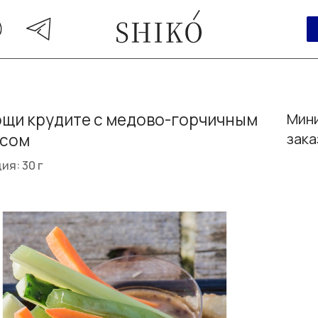
щи крудите с медово-горчичным
Мини
усом
зака
ия: 30 г