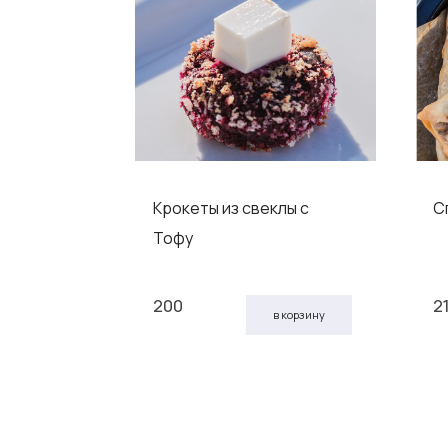
евицы
Крокеты из свеклы с
С
Тофу
200
2
 корзину
в корзину