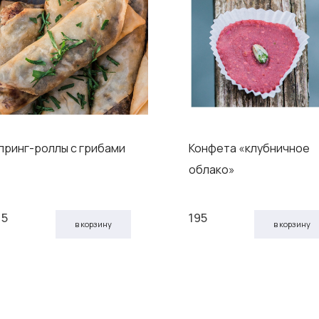
принг-роллы с грибами
Конфета «клубничное
облако»
15
195
в корзину
в корзину