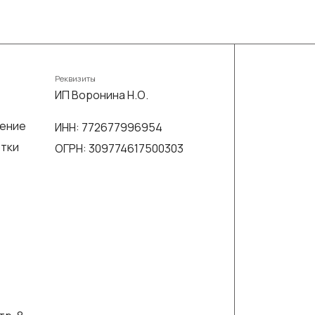
Реквизиты
ИП Воронина Н.О.
шение
ИНН: 772677996954
отки
ОГРН: 309774617500303