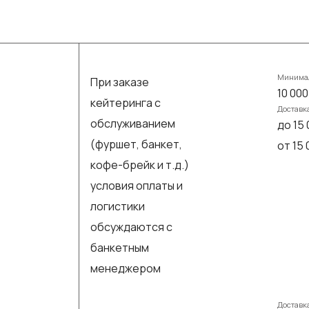
Минимал
При заказе
10 000
кейтеринга с
Доставк
обслуживанием
до 15 
(фуршет, банкет,
от 15
кофе-брейк и т.д.)
условия оплаты и
логистики
обсуждаются с
банкетным
менеджером
Доставк