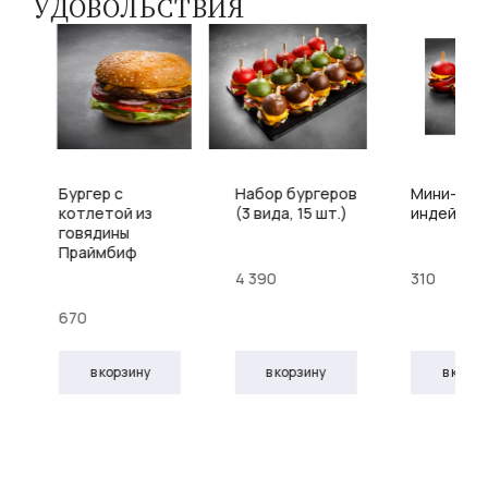
УДОВОЛЬСТВИЯ
Бургер с
Набор бургеров
Мини-бург
котлетой из
(3 вида, 15 шт.)
индейкой
говядины
Праймбиф
4 390
310
670
в корзину
в корзину
в корз