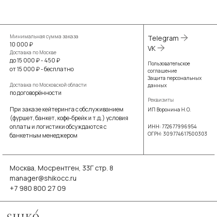
Минимальная сумма заказа
Telegram
10 000 ₽
VK
Доставка по Москве
до 15 000 ₽ - 450 ₽
Пользовательское
от 15 000 ₽ - бесплатно
соглашение
Защита персональных
Доставка по Московской области
данных
по договорённости
Реквизиты
При заказе кейтеринга с обслуживанием
ИП Воронина Н.О.
(фуршет, банкет, кофе-брейк и т.д.) условия
оплаты и логистики обсуждаются с
ИНН: 772677996954
ОГРН: 309774617500303
банкетным менеджером
Москва, Мосрентген, 33Г стр. 8
manager@shikocc.ru
+7 980 800 27 09