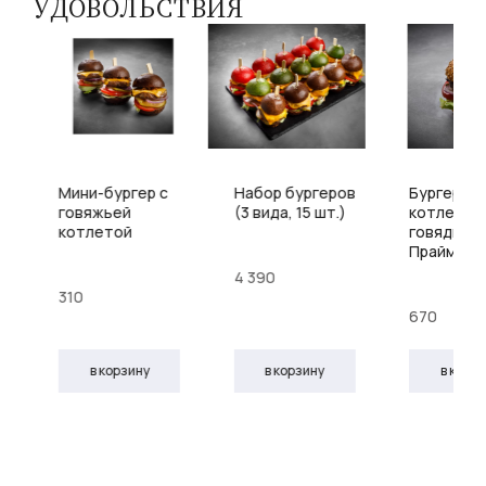
УДОВОЛЬСТВИЯ
Мини-бургер с
Набор бургеров
Бургер с
говяжьей
(3 вида, 15 шт.)
котлетой 
котлетой
говядины
Праймби
4 390
310
670
в корзину
в корзину
в корз