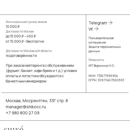
Минимальная сумма заказа
Telegram
10 000 ₽
VK
Доставка по Москве
до 15 000 ₽ - 450 ₽
Пользовательское
от 15 000 ₽ - бесплатно
соглашение
Защита персональных
Доставка по Московской области
данных
по договорённости
Реквизиты
При заказе кейтеринга с обслуживанием
ИП Воронина Н.О.
(фуршет, банкет, кофе-брейк и т.д.) условия
оплаты и логистики обсуждаются с
ИНН: 772677996954
ОГРН: 309774617500303
банкетным менеджером
Москва, Мосрентген, 33Г стр. 8
manager@shikocc.ru
+7 980 800 27 09