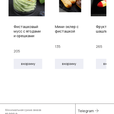
Фисташковый
Мини-эклер с
Фруктовы
мусс с ягодами
фисташкой
шашлык
и орешками
135
265
205
в корзину
в корзину
в корз
Минимальная сумма заказа
Telegram