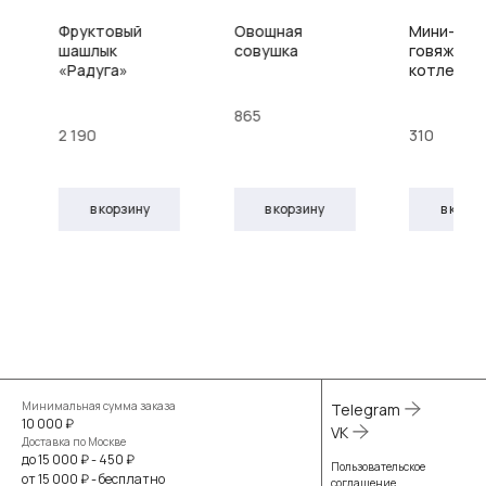
Фруктовый
Овощная
Мини-бург
а
шашлык
совушка
говяжьей
«Радуга»
котлетой
865
2 190
310
в корзину
в корзину
в корз
Минимальная сумма заказа
Telegram
10 000 ₽
VK
Доставка по Москве
до 15 000 ₽ - 450 ₽
Пользовательское
от 15 000 ₽ - бесплатно
соглашение