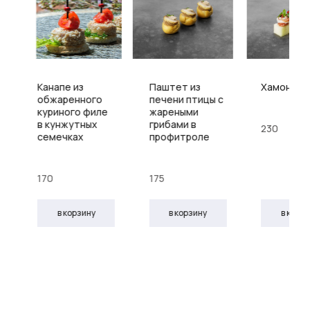
Канапе из
Паштет из
Хамон с д
обжаренного
печени птицы с
куриного филе
жареными
в кунжутных
грибами в
230
семечках
профитроле
170
175
в корзину
в корзину
в корз