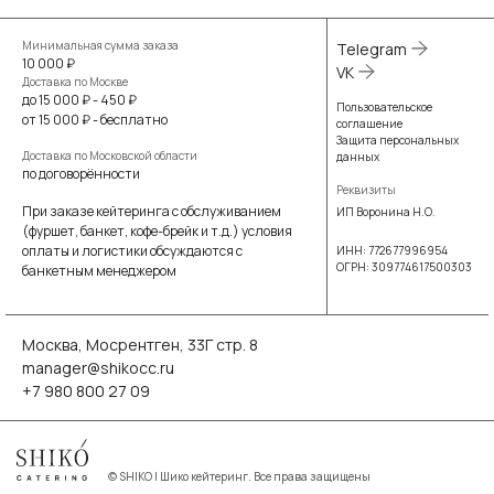
Минимальная сумма заказа
Telegram
10 000 ₽
VK
Доставка по Москве
до 15 000 ₽ - 450 ₽
Пользовательское
от 15 000 ₽ - бесплатно
соглашение
Защита персональных
Доставка по Московской области
данных
по договорённости
Реквизиты
При заказе кейтеринга с обслуживанием
ИП Воронина Н.О.
(фуршет, банкет, кофе-брейк и т.д.) условия
оплаты и логистики обсуждаются с
ИНН: 772677996954
ОГРН: 309774617500303
банкетным менеджером
Москва, Мосрентген, 33Г стр. 8
manager@shikocc.ru
+7 980 800 27 09
©
SHIKO | Шико кейтеринг. Все права защищены