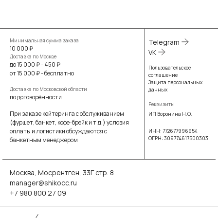
Минимальная сумма заказа
Telegram
10 000 ₽
VK
Доставка по Москве
до 15 000 ₽ - 450 ₽
Пользовательское
от 15 000 ₽ - бесплатно
соглашение
Защита персональных
Доставка по Московской области
данных
по договорённости
Реквизиты
При заказе кейтеринга с обслуживанием
ИП Воронина Н.О.
(фуршет, банкет, кофе-брейк и т.д.) условия
оплаты и логистики обсуждаются с
ИНН: 772677996954
ОГРН: 309774617500303
банкетным менеджером
Москва, Мосрентген, 33Г стр. 8
manager@shikocc.ru
+7 980 800 27 09