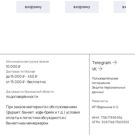
в корзину
в корзину
в корз
Минимальная сумма заказа
Telegram
10 000 ₽
VK
Доставка по Москве
до 15 000 ₽ - 450 ₽
Пользовательское
от 15 000 ₽ - бесплатно
соглашение
Защита персональных
Доставка по Московской области
данных
по договорённости
Реквизиты
При заказе кейтеринга с обслуживанием
ИП Воронина Н.О.
(фуршет, банкет, кофе-брейк и т.д.) условия
оплаты и логистики обсуждаются с
ИНН: 772677996954
ОГРН: 309774617500303
банкетным менеджером