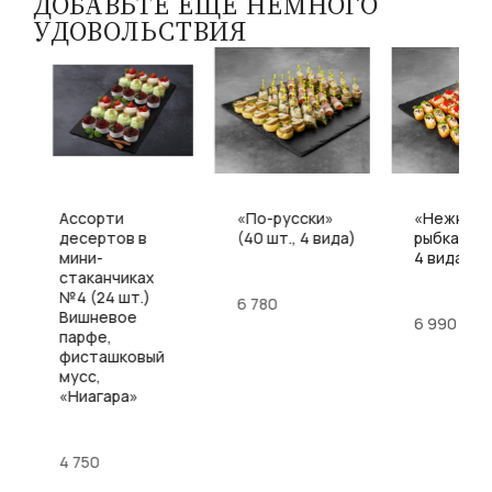
ДОБАВЬТЕ ЕЩЕ НЕМНОГО
УДОВОЛЬСТВИЯ
Ассорти
«По-русски»
«Нежная
десертов в
(40 шт., 4 вида)
рыбка» (34
мини-
4 вида)
стаканчиках
№4 (24 шт.)
6 780
Вишневое
6 990
парфе,
фисташковый
мусс,
«Ниагара»
4 750