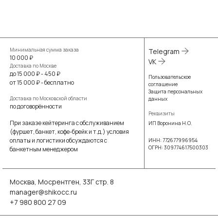
Минимальная сумма заказа
Telegram
10 000 ₽
VK
Доставка по Москве
до 15 000 ₽ - 450 ₽
Пользовательское
от 15 000 ₽ - бесплатно
соглашение
Защита персональных
Доставка по Московской области
данных
по договорённости
Реквизиты
При заказе кейтеринга с обслуживанием
ИП Воронина Н.О.
(фуршет, банкет, кофе-брейк и т.д.) условия
оплаты и логистики обсуждаются с
ИНН: 772677996954
ОГРН: 309774617500303
банкетным менеджером
Москва, Мосрентген, 33Г стр. 8
manager@shikocc.ru
+7 980 800 27 09