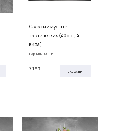
Салаты и муссы в
тарталетках (40 шт., 4
вида)
Порция: 1 560 г
7 190
в корзину