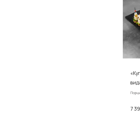
«Ку
вид
Порци
7 3