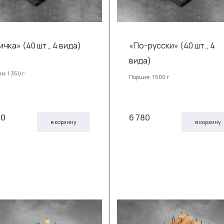
чка» (40 шт., 4 вида)
«По-русски» (40 шт., 4
вида)
я: 1 350 г
Порция: 1 500 г
90
6 780
в корзину
в корзину