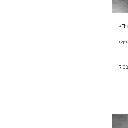
«Пти
Порци
7 8