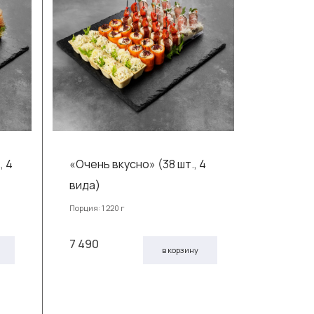
, 4
«Очень вкусно» (38 шт., 4
вида)
Порция: 1 220 г
7 490
в корзину