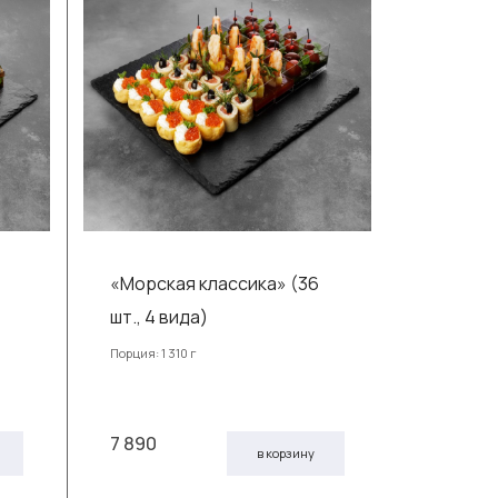
«Морская классика» (36
шт., 4 вида)
Порция: 1 310 г
7 890
в корзину