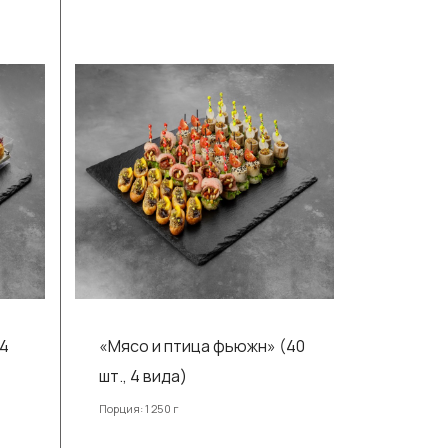
 4
«Мясо и птица фьюжн» (40
шт., 4 вида)
Порция: 1 250 г