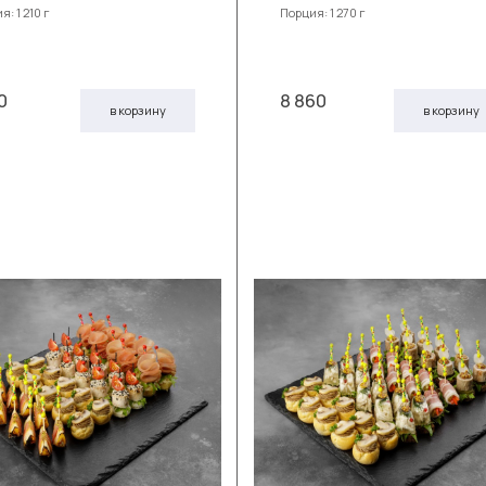
: 1 210 г
Порция: 1 270 г
0
8 860
в корзину
в корзину