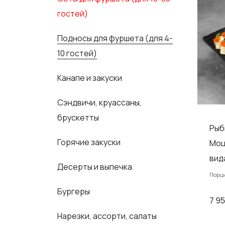
гостей)
Подносы для фуршета (для 4-
10 гостей)
Канапе и закуски
Сэндвичи, круассаны,
брускетты
Рыб
Горячие закуски
Моц
вид
Десерты и выпечка
Порци
Бургеры
7 9
Нарезки, ассорти, салаты