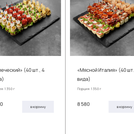
печеский» (40 шт., 4
«Мясной Италия» (40 шт.
а)
вида)
я: 1 350 г
Порция: 1 350 г
90
8 580
в корзину
в корзину