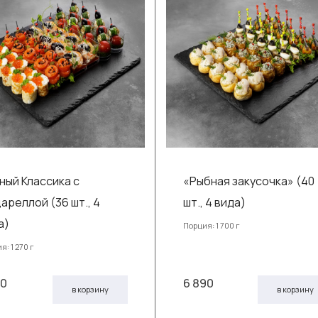
ный Классика с
«Рыбная закусочка» (40
ареллой (36 шт., 4
шт., 4 вида)
а)
Порция: 1 700 г
я: 1 270 г
50
6 890
в корзину
в корзину