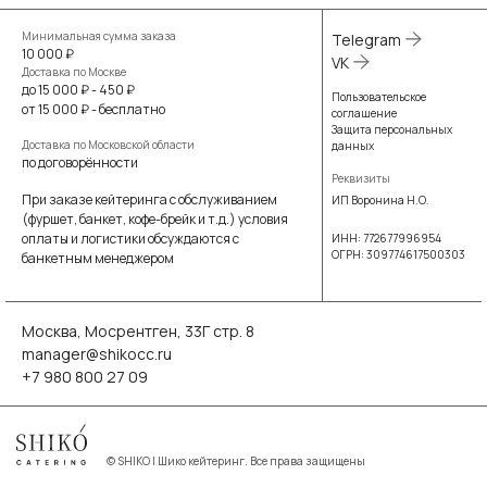
Минимальная сумма заказа
Telegram
10 000 ₽
VK
Доставка по Москве
до 15 000 ₽ - 450 ₽
Пользовательское
от 15 000 ₽ - бесплатно
соглашение
Защита персональных
Доставка по Московской области
данных
по договорённости
Реквизиты
При заказе кейтеринга с обслуживанием
ИП Воронина Н.О.
(фуршет, банкет, кофе-брейк и т.д.) условия
оплаты и логистики обсуждаются с
ИНН: 772677996954
ОГРН: 309774617500303
банкетным менеджером
Москва, Мосрентген, 33Г стр. 8
manager@shikocc.ru
+7 980 800 27 09
©
SHIKO | Шико кейтеринг. Все права защищены