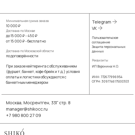
Минимальная сумма заказа
Telegram
10 000 ₽
VK
Доставка по Москве
до 15 000 ₽ - 450 ₽
Пользовательское
от 15 000 ₽ - бесплатно
соглашение
Защита персональных
Доставка по Московской области
данных
по договорённости
Реквизиты
При заказе кейтеринга с обслуживанием
ИП Воронина Н.О.
(фуршет, банкет, кофе-брейк и т.д.) условия
оплаты и логистики обсуждаются с
ИНН: 772677996954
ОГРН: 309774617500303
банкетным менеджером
Москва, Мосрентген, 33Г стр. 8
manager@shikocc.ru
+7 980 800 27 09