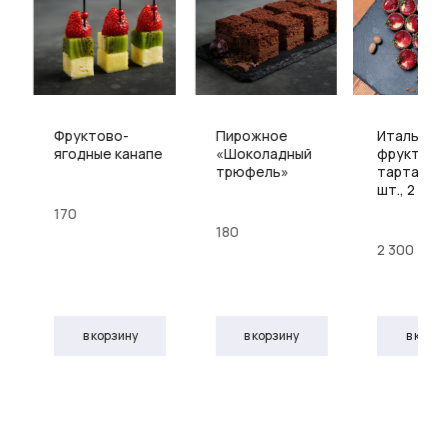
Фруктово-
Пирожное
Итальянс
ягодные канапе
«Шоколадный
фруктовы
трюфель»
тарталетк
шт., 2 вид
170
180
2 300
в корзину
в корзину
в корз