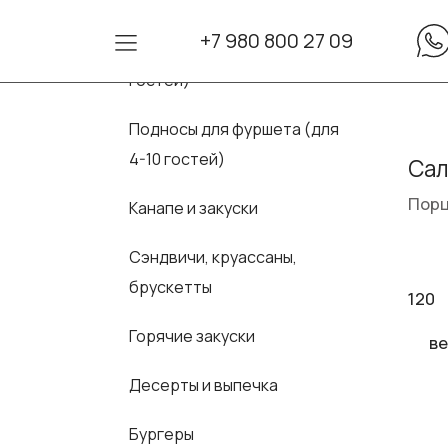
+7 980 800 27 09
Сеты для фуршета (для 10-30
гостей)
Подносы для фуршета (для
4-10 гостей)
Сал
Порц
Канапе и закуски
Сэндвичи, круассаны,
брускетты
120
Горячие закуски
ве
Десерты и выпечка
Бургеры