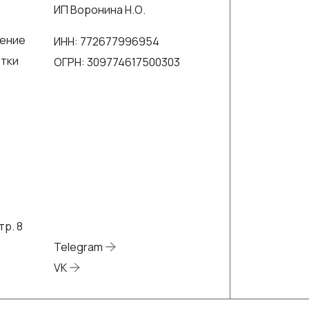
ИП Воронина Н.О.
шение
ИНН: 772677996954
отки
ОГРН: 309774617500303
тр. 8
Telegram
VK