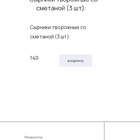
Напиток 
Сырники творожные со
сметаной (3 шт):
140
50
в корзину
Реквизиты