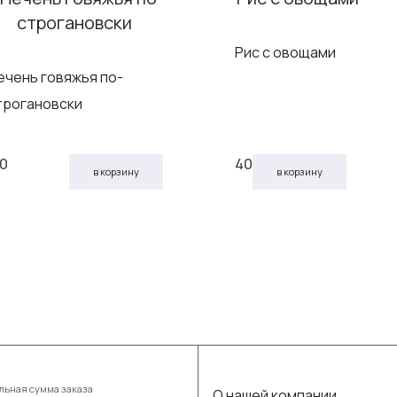
Рис с овощами
ечень говяжья по-
трогановски
10
40
в корзину
в корзину
ьная сумма заказа
О нашей компании