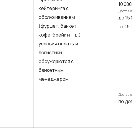
10 000
кейтеринга с
Доставк
обслуживанием
до 15 
(фуршет, банкет,
от 15
кофе-брейк и т.д.)
условия оплаты и
логистики
обсуждаются с
банкетным
менеджером
Доставк
по до