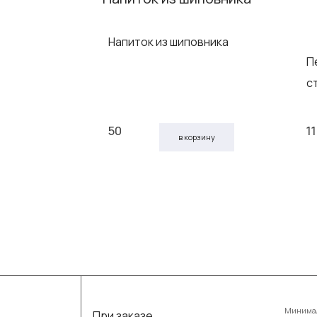
Напиток из шиповника
ные со
П
:
с
50
1
 корзину
в корзину
Минимал
При заказе