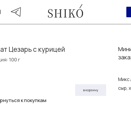
ат Цезарь с курицей
Мини
зака
ия: 100 г
Микс 
сыр, 
в корзину
рнуться к покупкам