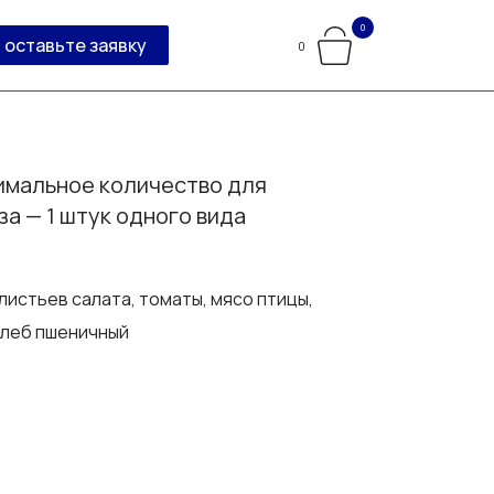
0
оставьте заявку
0
мальное количество для
за — 1 штук одного вида
листьев салата, томаты, мясо птицы,
хлеб пшеничный