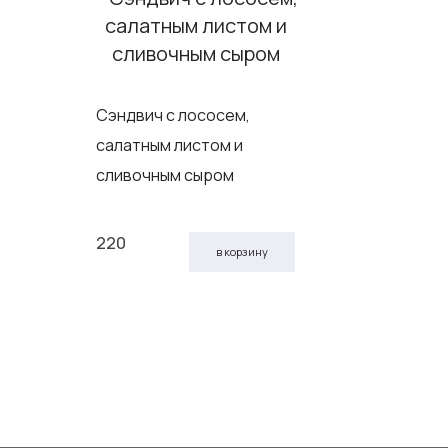
Суп фасо
Сэндвич с лососем,
говядин
салатным листом и
сливочным сыром
220
100
в корзину