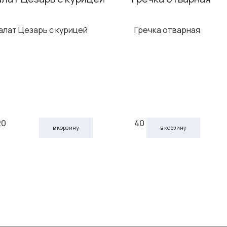
алат Цезарь с курицей
Гречка отварная
20
40
в корзину
в корзину