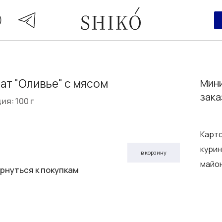
ат "Оливье" с мясом
Мини
зака
ия: 100 г
Карто
курин
в корзину
майо
рнуться к покупкам