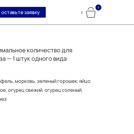
0
оставьте заявку
0
мальное количество для
за — 1 штук одного вида
фель, морковь, зеленый горошек, яйцо
ое, огурец свежий, огурец соленый,
нез