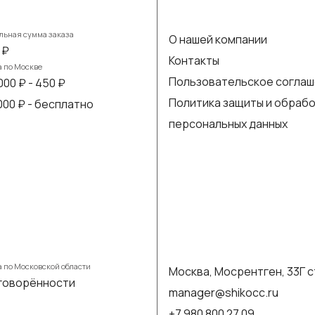
ьная сумма заказа
О нашей компании
 ₽
Контакты
а по Москве
Пользовательское согла
000 ₽ - 450 ₽
Политика защиты и обраб
 000 ₽ - бесплатно
персональных данных
а по Московской области
Москва, Мосрентген, 33Г с
говорённости
manager@shikocc.ru
+7 980 800 27 09