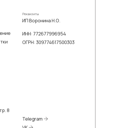
Реквизиты
ИП Воронина Н.О.
шение
ИНН: 772677996954
отки
ОГРН: 309774617500303
тр. 8
Telegram
VK