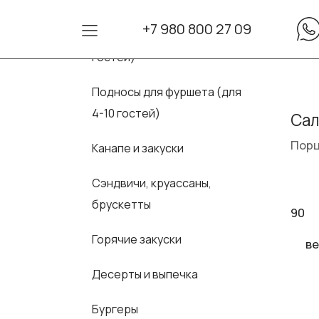
+7 980 800 27 09
Сеты для фуршета (для 10-30
гостей)
Подносы для фуршета (для
4-10 гостей)
Сал
Порц
Канапе и закуски
Сэндвичи, круассаны,
брускетты
90
Горячие закуски
ве
Десерты и выпечка
Бургеры