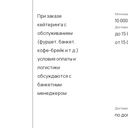
Минимал
При заказе
10 000
кейтеринга с
Доставк
обслуживанием
до 15 
(фуршет, банкет,
от 15
кофе-брейк и т.д.)
условия оплаты и
логистики
обсуждаются с
банкетным
менеджером
Доставк
по до