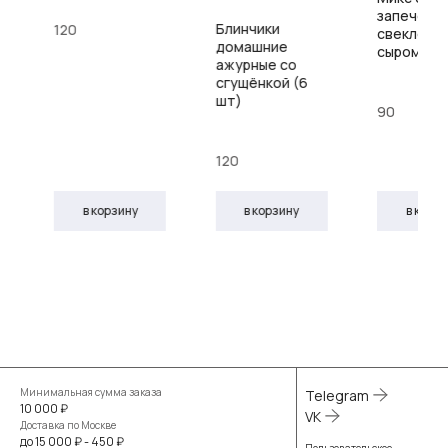
запеченн
Блинчики
120
свеклой и
домашние
сыром
ажурные со
сгущёнкой (6
шт)
90
120
в корзину
в корз
в корзину
Минимальная сумма заказа
Telegram
10 000 ₽
VK
Доставка по Москве
до 15 000 ₽ - 450 ₽