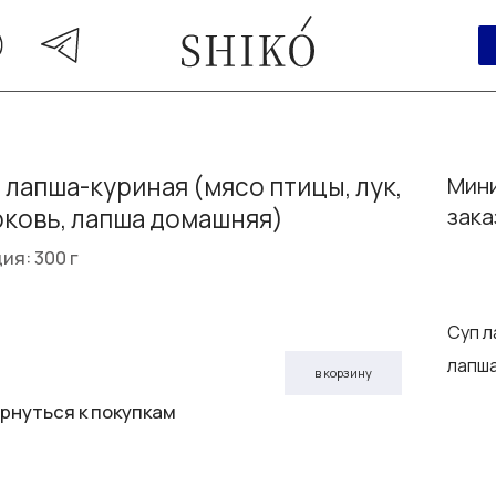
 лапша-куриная (мясо птицы, лук,
Мини
ковь, лапша домашняя)
зака
ия: 300 г
Суп л
лапш
в корзину
рнуться к покупкам