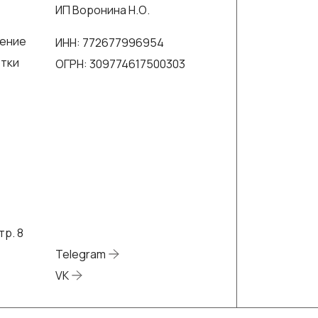
ИП Воронина Н.О.
шение
ИНН: 772677996954
отки
ОГРН: 309774617500303
тр. 8
Telegram
VK