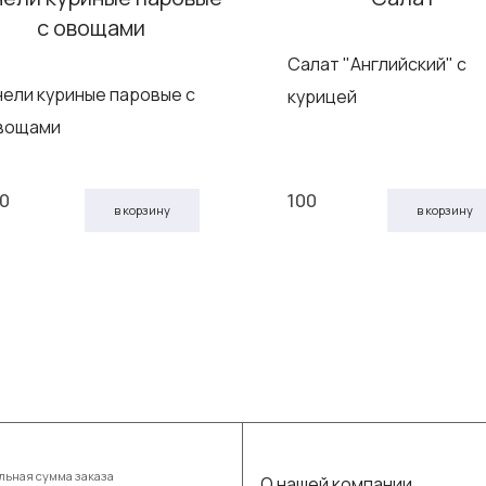
Салат "Английский" с
нели куриные паровые с
курицей
вощами
10
100
в корзину
в корзину
ьная сумма заказа
О нашей компании