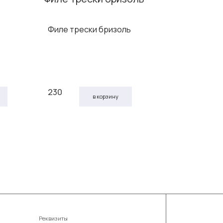
Филе трески бризоль
Картофел
розмари
230
60
в корзину
Реквизиты