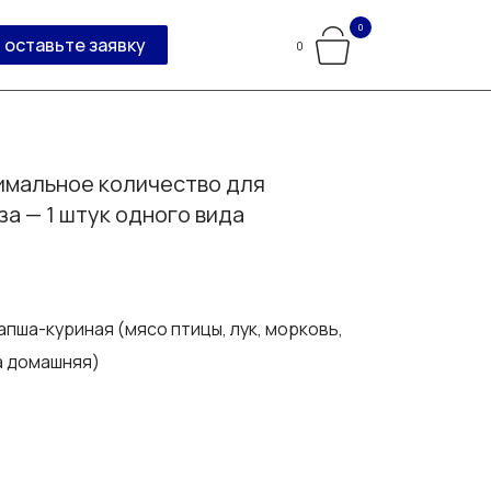
0
оставьте заявку
0
мальное количество для
за — 1 штук одного вида
апша-куриная (мясо птицы, лук, морковь,
а домашняя)