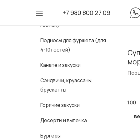
+7 980 800 27 09
Сеты для фуршета (для 10-30
гостей)
Подносы для фуршета (для
4-10 гостей)
Суп
мор
Канапе и закуски
Порц
Сэндвичи, круассаны,
брускетты
100
Горячие закуски
ве
Десерты и выпечка
Бургеры