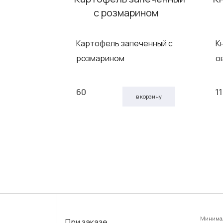
изоль
Картофель запеченный с
К
розмарином
о
60
1
ину
в корзину
Минимал
При заказе