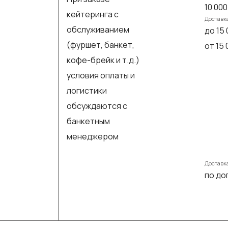
10 000
кейтеринга с
Доставк
обслуживанием
до 15 
(фуршет, банкет,
от 15
кофе-брейк и т.д.)
условия оплаты и
логистики
обсуждаются с
банкетным
менеджером
Доставк
по до