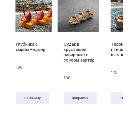
Клубника с
Судак в
Террин из
сыром Чеддер
хрустящей
птицы с
панировке с
шампиньо
соусом Тартар
180
175
190
в корзину
в корзину
в корз