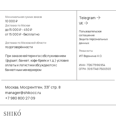
Минимальная сумма заказа
Telegram
10 000 ₽
VK
Доставка по Москве
до 15 000 ₽ - 450 ₽
Пользовательское
от 15 000 ₽ - бесплатно
соглашение
Защита персональных
Доставка по Московской области
данных
по договорённости
Реквизиты
При заказе кейтеринга с обслуживанием
ИП Воронина Н.О.
(фуршет, банкет, кофе-брейк и т.д.) условия
оплаты и логистики обсуждаются с
ИНН: 772677996954
ОГРН: 309774617500303
банкетным менеджером
Москва, Мосрентген, 33Г стр. 8
manager@shikocc.ru
+7 980 800 27 09