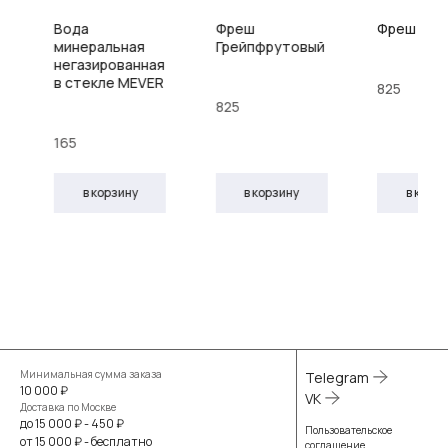
Вода
Фреш
Фреш Ябл
минеральная
Грейпфрутовый
негазированная
в стекле MEVER
825
825
165
в корзину
в корзину
в корз
Минимальная сумма заказа
Telegram
10 000 ₽
VK
Доставка по Москве
до 15 000 ₽ - 450 ₽
Пользовательское
от 15 000 ₽ - бесплатно
соглашение