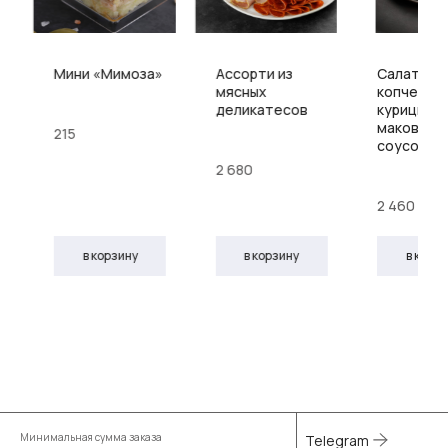
»
Мини «Мимоза»
Ассорти из
Салат из
мясных
копченой
деликатесов
курицы с
маковым
215
соусом
2 680
2 460
в корзину
в корзину
в корз
Минимальная сумма заказа
Telegram