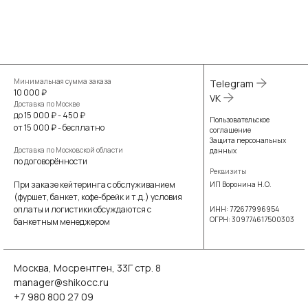
Минимальная сумма заказа
Telegram
10 000 ₽
VK
Доставка по Москве
до 15 000 ₽ - 450 ₽
Пользовательское
от 15 000 ₽ - бесплатно
соглашение
Защита персональных
Доставка по Московской области
данных
по договорённости
Реквизиты
При заказе кейтеринга с обслуживанием
ИП Воронина Н.О.
(фуршет, банкет, кофе-брейк и т.д.) условия
оплаты и логистики обсуждаются с
ИНН: 772677996954
ОГРН: 309774617500303
банкетным менеджером
Москва, Мосрентген, 33Г стр. 8
manager@shikocc.ru
+7 980 800 27 09