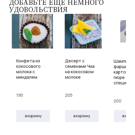
ДОБАВЬТЕ ЕЩЕ НЕМНОГО
УДОВОЛЬСТВИЯ
Конфета из
Десерт с
Шампиньо
кокосового
семенами Чиа
фарширов
молока с
на кокосовом
картофел
)
миндалем
молоке
пюре со
специями
195
205
200
в корзину
в корзину
в корз