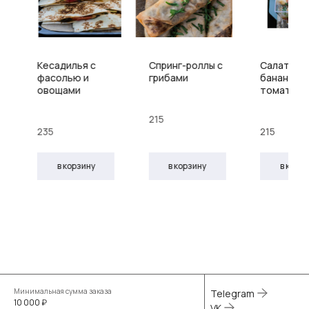
Кесадилья с
Спринг-роллы с
Салат из
фасолью и
грибами
банана с
овощами
томатам
215
235
215
в корзину
в корзину
в корз
Минимальная сумма заказа
Telegram
10 000 ₽
VK