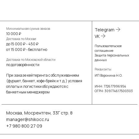
Минимальная сумма заказа
Telegram
10 000 ₽
VK
Доставка по Москве
до 15 000 ₽ - 450 ₽
Пользовательское
от 15 000 ₽ - бесплатно
соглашение
Защита персональных
Доставка по Московской области
данных
по договорённости
Реквизиты
При заказе кейтеринга с обслуживанием
ИП Воронина Н.О.
(фуршет, банкет, кофе-брейк и т.д.) условия
оплаты и логистики обсуждаются с
ИНН: 772677996954
ОГРН: 309774617500303
банкетным менеджером
Москва, Мосрентген, 33Г стр. 8
manager@shikocc.ru
+7 980 800 27 09