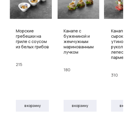
Морские
Канапе с
Канапе из
гребешки на
бужениной и
сырокопч
гриле с соусом
жемчужным
утиной гр
из белых грибов
маринованным
руколой и
лучком
лепестка
пармезан
215
180
310
в корзину
в корзину
в корз