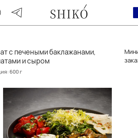
ат с печеными баклажанами,
Мини
атами и сыром
зака
ия: 600 г