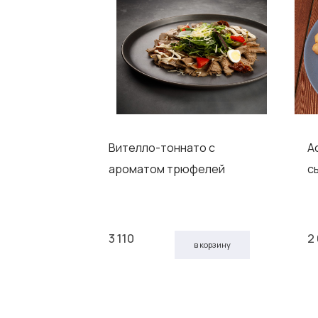
Вителло-тоннато с
А
ароматом трюфелей
с
3 110
2
 корзину
в корзину