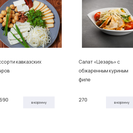
ссорти кавказских
Салат «Цезарь» с
ыров
обжаренным куриным
филе
 690
270
в корзину
в корзину