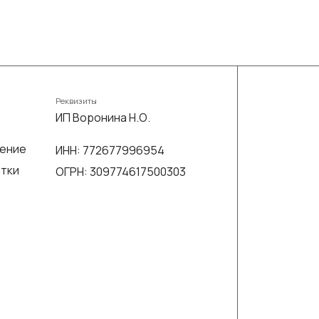
Реквизиты
ИП Воронина Н.О.
шение
ИНН: 772677996954
отки
ОГРН: 309774617500303