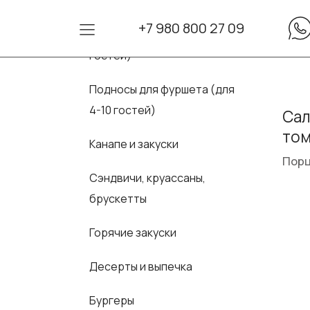
+7 980 800 27 09
Сеты для фуршета (для 10-30
гостей)
Подносы для фуршета (для
4-10 гостей)
Сал
том
Канапе и закуски
Порц
Сэндвичи, круассаны,
брускетты
Горячие закуски
Десерты и выпечка
Бургеры