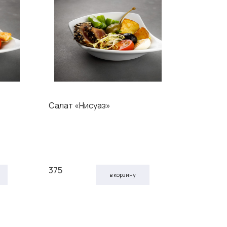
Салат «Нисуаз»
Вителло-
аромато
375
3 110
в корзину