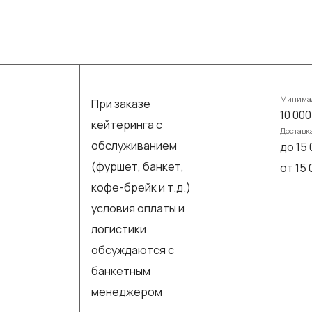
Минимал
При заказе
10 000
кейтеринга с
Доставк
обслуживанием
до 15 
(фуршет, банкет,
от 15
кофе-брейк и т.д.)
условия оплаты и
логистики
обсуждаются с
банкетным
менеджером